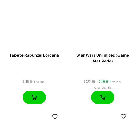
Tapete Rapunzel Lorcana
Star Wars Unlimited: Game
Mat Vader
€
19,95
€
22,95
€
19,95
iva incl.
iva incl.
Ahorras:
13%