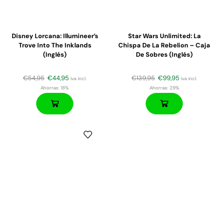
Disney Lorcana: Illumineer’s
Star Wars Unlimited: La
Trove Into The Inklands
Chispa De La Rebelion – Caja
(Inglés)
De Sobres (inglés)
€
54,95
€
44,95
€
139,95
€
99,95
iva incl.
iva incl.
Ahorras:
18%
Ahorras:
29%