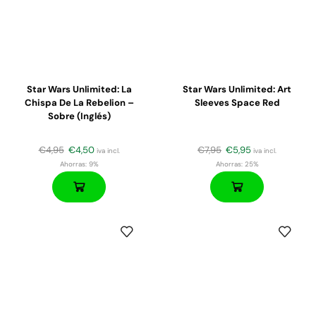
Star Wars Unlimited: La
Star Wars Unlimited: Art
Chispa De La Rebelion –
Sleeves Space Red
Sobre (inglés)
€
4,95
€
4,50
€
7,95
€
5,95
iva incl.
iva incl.
Ahorras:
9%
Ahorras:
25%