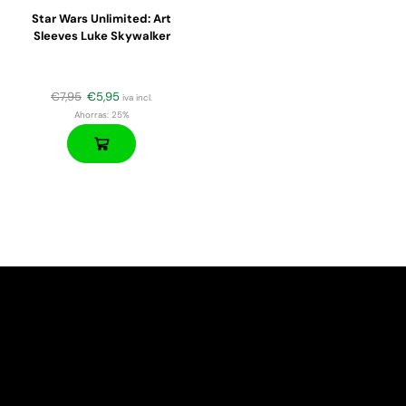
Star Wars Unlimited: Art
Sleeves Luke Skywalker
€
7,95
€
5,95
iva incl.
Ahorras:
25%