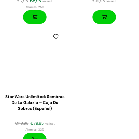
€
7,95
€
5,95
€
19,95
iva incl.
iva incl.
Ahorras:
25%
Star Wars Unlimited: Sombras
De La Galaxia – Caja De
Sobres (español)
€
119,95
€
79,95
iva incl.
Ahorras:
33%