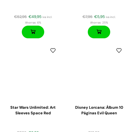
€
52,95
€
49,95
€
7,95
€
5,95
iva incl.
iva incl.
Ahorras:
6%
Ahorras:
25%
Star Wars Unlimited: Art
Disney Lorcana: Álbum 10
Sleeves Space Red
Páginas Evil Queen