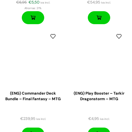
€
6,95
€
5,50
€
54,95
iva incl.
iva incl.
Ahorras:
21%
(ENG) Commander Deck
(ENG) Play Booster – Tarkir
Bundle – Final Fantasy – MTG
Dragonstorm – MTG
€
239,95
€
4,95
iva incl.
iva incl.