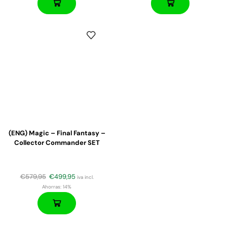
(ENG) Magic – Final Fantasy –
Collector Commander SET
€
579,95
€
499,95
iva incl.
Ahorras:
14%