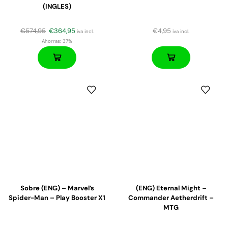
(INGLES)
€
574,95
€
364,95
€
4,95
iva incl.
iva incl.
Ahorras:
37%
Sobre (ENG) – Marvel’s
(ENG) Eternal Might –
Spider-Man – Play Booster X1
Commander Aetherdrift –
MTG