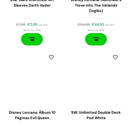
Sleeves Darth Vader
Trove Into The Inklands
(Inglés)
€
7,95
€
5,95
€
54,95
€
44,95
iva incl.
iva incl.
Ahorras:
25%
Ahorras:
18%
Disney Lorcana: Álbum 10
SW: Unlimited Double Deck
Páginas Evil Queen
Pod White