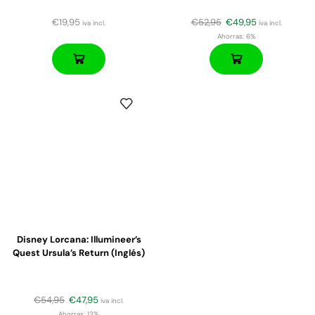
€
19,95
€
52,95
€
49,95
iva incl.
iva incl.
Ahorras:
6%
Disney Lorcana: Illumineer’s
Quest Ursula’s Return (Inglés)
€
54,95
€
47,95
iva incl.
Ahorras:
13%