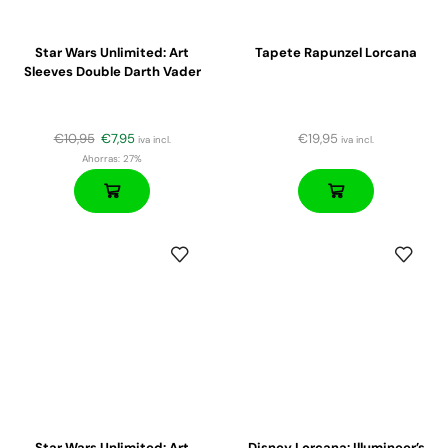
Star Wars Unlimited: Art
Tapete Rapunzel Lorcana
Sleeves Double Darth Vader
€
10,95
€
7,95
€
19,95
iva incl.
iva incl.
Ahorras:
27%
Star Wars Unlimited: Art
Disney Lorcana: Illumineer’s