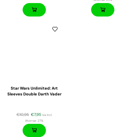
Star Wars Unlimited: Art
Sleeves Double Darth Vader
€
10,95
€
7,95
iva incl.
Ahorras:
27%