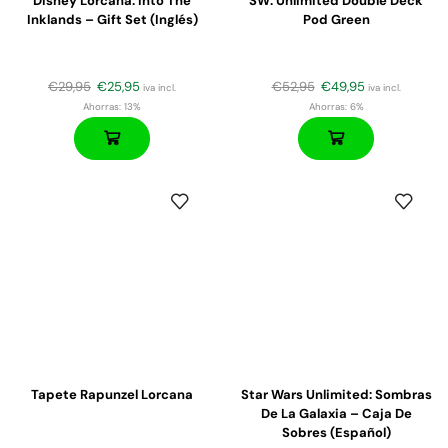
Disney Lorcana: Into The
SW: Unlimited Double Deck
Inklands – Gift Set (Inglés)
Pod Green
€
29,95
€
25,95
€
52,95
€
49,95
iva incl.
iva incl.
Ahorras:
13%
Ahorras:
6%
Tapete Rapunzel Lorcana
Star Wars Unlimited: Sombras
De La Galaxia – Caja De
Sobres (español)