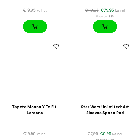
€
19,95
€
119,95
€
79,95
iva incl.
iva incl.
Ahorras:
33%
Tapete Moana Y Te Fiti
Star Wars Unlimited: Art
Lorcana
Sleeves Space Red
€
19,95
€
7,95
€
5,95
iva incl.
iva incl.
Ahorras:
25%