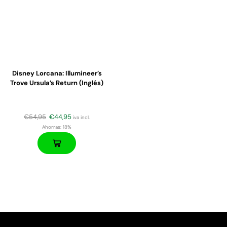
Disney Lorcana: Illumineer’s
Trove Ursula’s Return (Inglés)
€
54,95
€
44,95
iva incl.
Ahorras:
18%