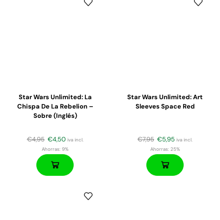
Star Wars Unlimited: La
Star Wars Unlimited: Art
Chispa De La Rebelion –
Sleeves Space Red
Sobre (inglés)
€
4,95
€
4,50
€
7,95
€
5,95
iva incl.
iva incl.
Ahorras:
9%
Ahorras:
25%