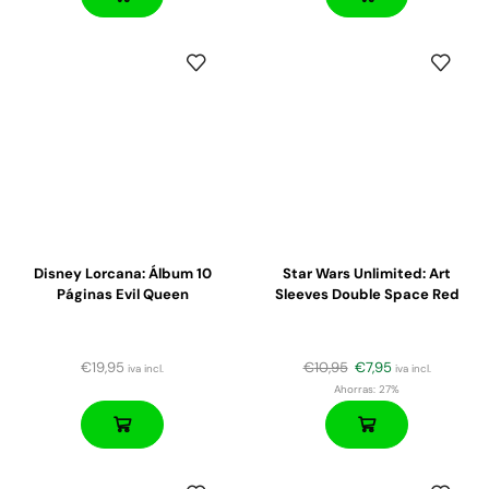
Disney Lorcana: Álbum 10
Star Wars Unlimited: Art
Páginas Evil Queen
Sleeves Double Space Red
€
19,95
€
10,95
€
7,95
iva incl.
iva incl.
Ahorras:
27%