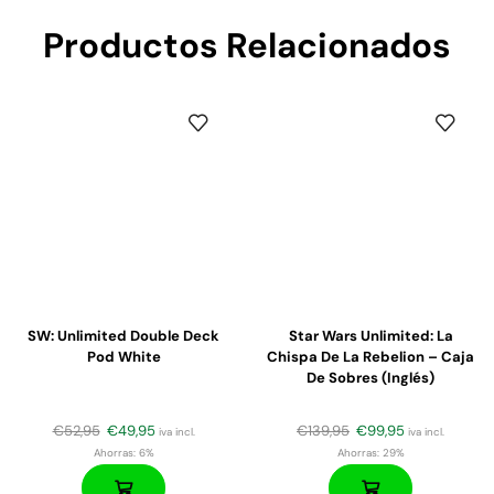
Productos Relacionados
SW: Unlimited Double Deck
Star Wars Unlimited: La
Pod White
Chispa De La Rebelion – Caja
De Sobres (inglés)
€
52,95
€
49,95
€
139,95
€
99,95
iva incl.
iva incl.
Ahorras:
6%
Ahorras:
29%