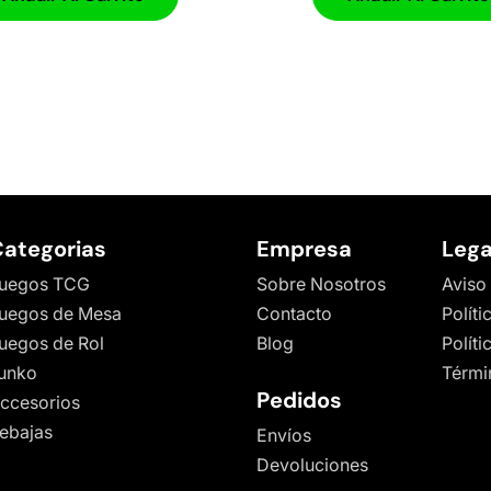
ategorias
Empresa
Lega
uegos TCG
Sobre Nosotros
Aviso
uegos de Mesa
Contacto
Políti
uegos de Rol
Blog
Polít
unko
Térmi
Pedidos
ccesorios
ebajas
Envíos
Devoluciones