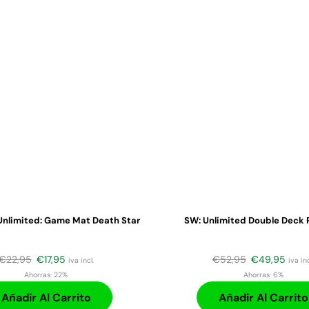
Unlimited: Game Mat Death Star
SW: Unlimited Double Deck 
€
22,95
€
17,95
€
52,95
€
49,95
iva incl.
iva inc
Ahorras:
22%
Ahorras:
6%
Añadir Al Carrito
Añadir Al Carrito