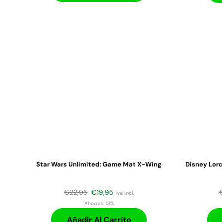
Star Wars Unlimited: Game Mat X-Wing
Disney Lorc
€
22,95
€
19,95
iva incl.
Ahorras:
13%
Añadir Al Carrito