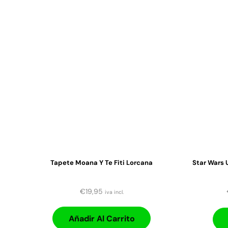
Tapete Moana Y Te Fiti Lorcana
Star Wars 
€
19,95
iva incl.
Añadir Al Carrito