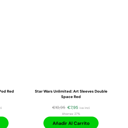
Pod Red
Star Wars Unlimited: Art Sleeves Double
Space Red
€
10,95
€
7,95
l.
iva incl.
Ahorras:
27%
Añadir Al Carrito