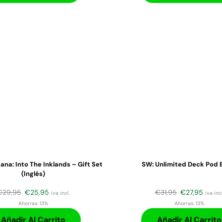
ana: Into The Inklands – Gift Set
SW: Unlimited Deck Pod 
(Inglés)
€
29,95
€
25,95
€
31,95
€
27,95
iva incl.
iva incl
Ahorras:
13%
Ahorras:
13%
Añadir Al Carrito
Añadir Al Carrito