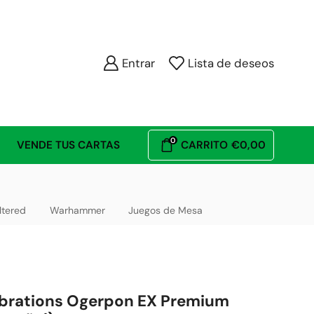
Entrar
Lista de deseos
0
VENDE TUS CARTAS
CARRITO
€
0,00
ltered
Warhammer
Juegos de Mesa
brations Ogerpon EX Premium