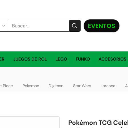
EVENTOS
ER
JUEGOS DE ROL
LEGO
FUNKO
ACCESORIOS
e Piece
Pokemon
Digimon
Star Wars
Lorcana
A
Pokémon TCG Cele