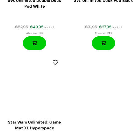
SW: Unlimited Double Deck
SW: Unlimited Deck Pod Black
Pod White
€
52,95
€
49,95
€
31,95
€
27,95
iva incl.
iva incl.
Ahorras:
6%
Ahorras:
13%
Star Wars Unlimited: Game
Mat XL Hyperspace