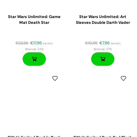
Star Wars Unlimited: Game
Star Wars Unlimited: Art
Mat Death Star
Sleeves Double Darth Vader
€
22,95
€
17,95
€
10,95
€
7,95
iva incl.
iva incl.
Ahorras:
22%
Ahorras:
27%