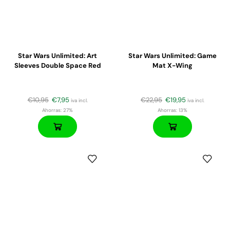
Star Wars Unlimited: Art
Star Wars Unlimited: Game
Sleeves Double Space Red
Mat X-Wing
€
10,95
€
7,95
€
22,95
€
19,95
iva incl.
iva incl.
Ahorras:
27%
Ahorras:
13%