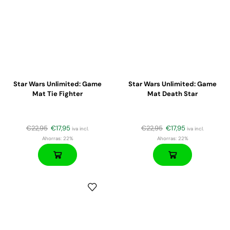
Star Wars Unlimited: Game
Star Wars Unlimited: Game
Mat Tie Fighter
Mat Death Star
€
22,95
€
17,95
€
22,95
€
17,95
iva incl.
iva incl.
Ahorras:
22%
Ahorras:
22%