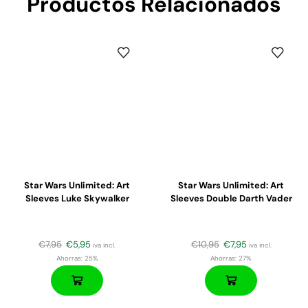
Productos Relacionados
Star Wars Unlimited: Art
Star Wars Unlimited: Art
Sleeves Luke Skywalker
Sleeves Double Darth Vader
€
7,95
€
5,95
€
10,95
€
7,95
iva incl.
iva incl.
Ahorras:
25%
Ahorras:
27%