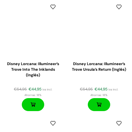
Disney Lorcana: Illumineer’s
Disney Lorcana: Illumineer’s
Trove Into The Inklands
Trove Ursula’s Return (Inglés)
(Inglés)
€
54,95
€
44,95
€
54,95
€
44,95
iva incl.
iva incl.
Ahorras:
18%
Ahorras:
18%