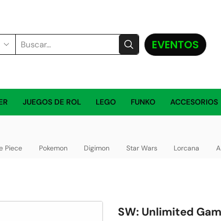
EVENTOS
ER
JUEGOS DE ROL
LEGO
FUNKO
ACCESORIOS
e Piece
Pokemon
Digimon
Star Wars
Lorcana
A
SW: Unlimited Gam