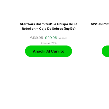
Star Wars Unlimited: La Chispa De La
SW: Unlimi
Rebelion – Caja De Sobres (inglés)
€
139,95
€
99,95
iva incl.
Ahorras:
29%
Añadir Al Carrito