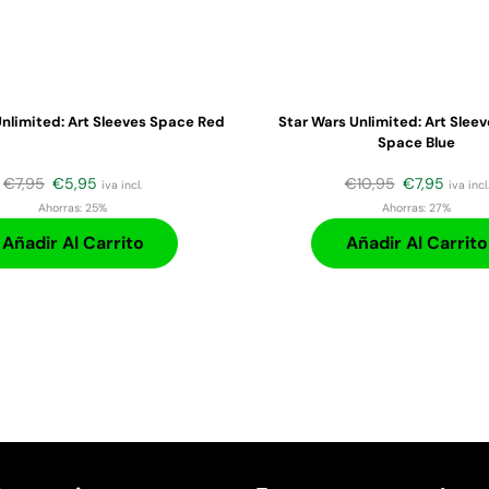
Unlimited: Art Sleeves Space Red
Star Wars Unlimited: Art Slee
Space Blue
€
7,95
€
5,95
€
10,95
€
7,95
iva incl.
iva incl.
Ahorras:
25%
Ahorras:
27%
Añadir Al Carrito
Añadir Al Carrito