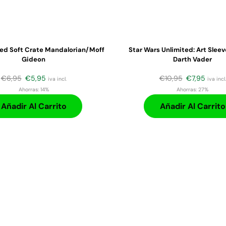
ted Soft Crate Mandalorian/Moff
Star Wars Unlimited: Art Slee
Gideon
Darth Vader
€
6,95
€
5,95
€
10,95
€
7,95
iva incl.
iva incl.
Ahorras:
14%
Ahorras:
27%
Añadir Al Carrito
Añadir Al Carrito