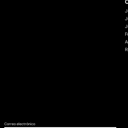
C
J
J
J
F
A
R
Correo electrónico