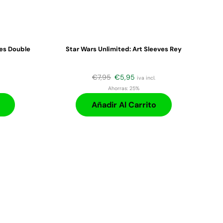
ves Double
Star Wars Unlimited: Art Sleeves Rey
€
7,95
€
5,95
iva incl.
Ahorras:
25%
Añadir Al Carrito