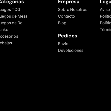
ategorias
Empresa
Lega
uegos TCG
Sobre Nosotros
Aviso
uegos de Mesa
Contacto
Políti
uegos de Rol
Blog
Polít
unko
Térmi
Pedidos
ccesorios
ebajas
Envíos
Devoluciones