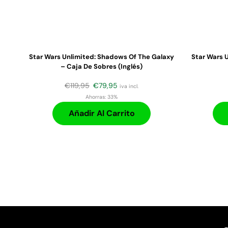
Star Wars Unlimited: Shadows Of The Galaxy
Star Wars 
– Caja De Sobres (Inglés)
€
119,95
€
79,95
iva incl.
Ahorras:
33%
Añadir Al Carrito