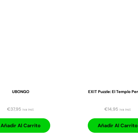
UBONGO
EXIT Puzzle: El Templo Pe
€
37,95
€
14,95
iva incl.
iva incl.
Añadir Al Carrito
Añadir Al Carrito