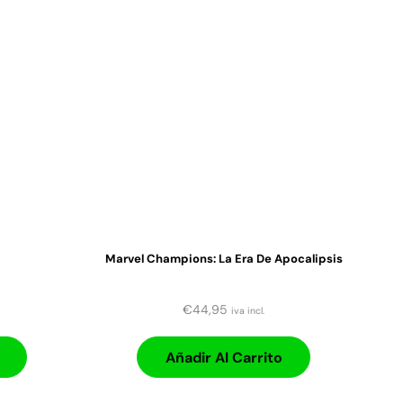
Marvel Champions: La Era De Apocalipsis
€
44,95
iva incl.
Añadir Al Carrito