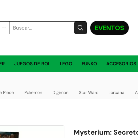
EVENTOS
ER
JUEGOS DE ROL
LEGO
FUNKO
ACCESORIOS
e Piece
Pokemon
Digimon
Star Wars
Lorcana
A
Mysterium: Secret