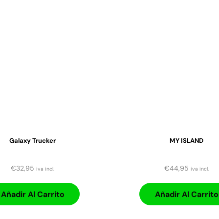
Galaxy Trucker
MY ISLAND
€
32,95
€
44,95
iva incl.
iva incl.
Añadir Al Carrito
Añadir Al Carrito