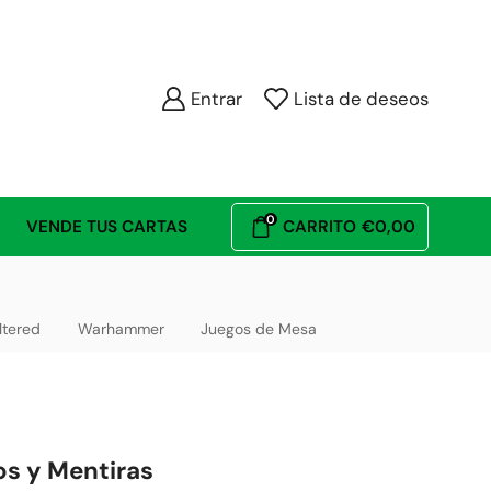
Entrar
Lista de deseos
0
VENDE TUS CARTAS
CARRITO
€
0,00
ltered
Warhammer
Juegos de Mesa
os y Mentiras