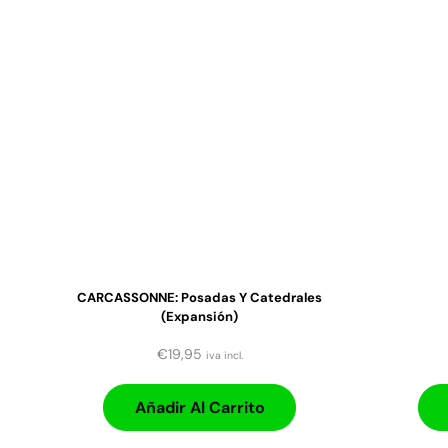
CARCASSONNE: Posadas Y Catedrales
(expansión)
€
19,95
iva incl.
Añadir Al Carrito