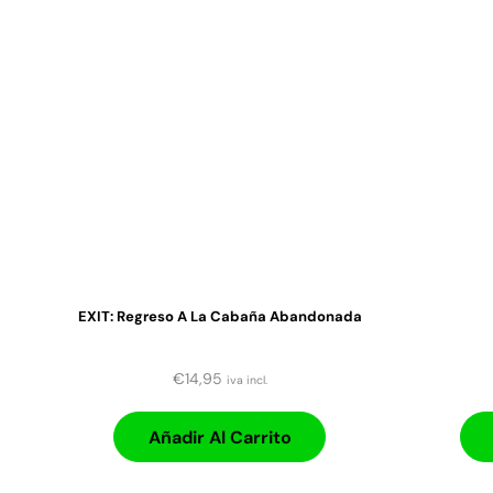
EXIT: Regreso A La Cabaña Abandonada
€
14,95
iva incl.
Añadir Al Carrito