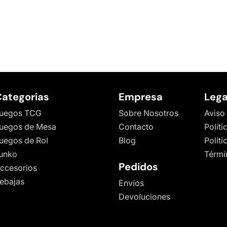
ategorias
Empresa
Lega
uegos TCG
Sobre Nosotros
Aviso
uegos de Mesa
Contacto
Políti
uegos de Rol
Blog
Polít
unko
Térmi
Pedidos
ccesorios
ebajas
Envíos
Devoluciones