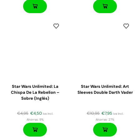
Star Wars Unlimited: La
Star Wars Unlimited: Art
Chispa De La Rebelion –
Sleeves Double Darth Vader
Sobre (inglés)
€
4,95
€
4,50
€
10,95
€
7,95
iva incl.
iva incl.
Ahorras:
9%
Ahorras:
27%