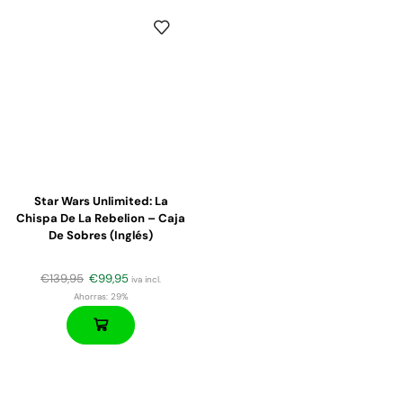
Star Wars Unlimited: La
Chispa De La Rebelion – Caja
De Sobres (inglés)
€
139,95
€
99,95
iva incl.
Ahorras:
29%