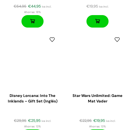
€
54,95
€
44,95
€
19,95
iva incl.
iva incl.
Ahorras:
18%
Disney Lorcana: Into The
Star Wars Unlimited: Game
Inklands – Gift Set (Inglés)
Mat Vader
€
29,95
€
25,95
€
22,95
€
19,95
iva incl.
iva incl.
Ahorras:
13%
Ahorras:
13%