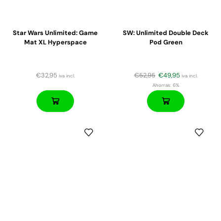
Star Wars Unlimited: Game
SW: Unlimited Double Deck
Mat XL Hyperspace
Pod Green
€
32,95
€
52,95
€
49,95
iva incl.
iva incl.
Ahorras:
6%