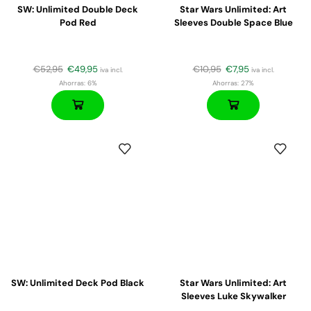
SW: Unlimited Double Deck
Star Wars Unlimited: Art
Pod Red
Sleeves Double Space Blue
€
52,95
€
49,95
€
10,95
€
7,95
iva incl.
iva incl.
Ahorras:
6%
Ahorras:
27%
SW: Unlimited Deck Pod Black
Star Wars Unlimited: Art
Sleeves Luke Skywalker