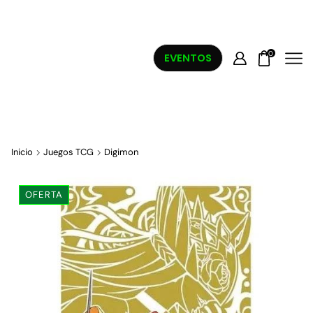
0
EVENTOS
Inicio
Juegos TCG
Digimon
OFERTA