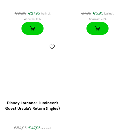
€
31,95
€
27,95
€
7,95
€
5,95
iva incl.
iva incl.
Ahorras:
13%
Ahorras:
25%
Disney Lorcana: Illumineer’s
Quest Ursula’s Return (Inglés)
€
54,95
€
47,95
iva incl.