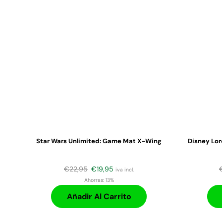
Star Wars Unlimited: Game Mat X-Wing
Disney Lor
€
22,95
€
19,95
iva incl.
Ahorras:
13%
Añadir Al Carrito