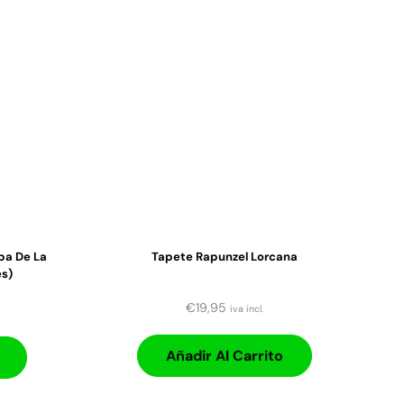
pa De La
Tapete Rapunzel Lorcana
és)
€
19,95
iva incl.
Añadir Al Carrito