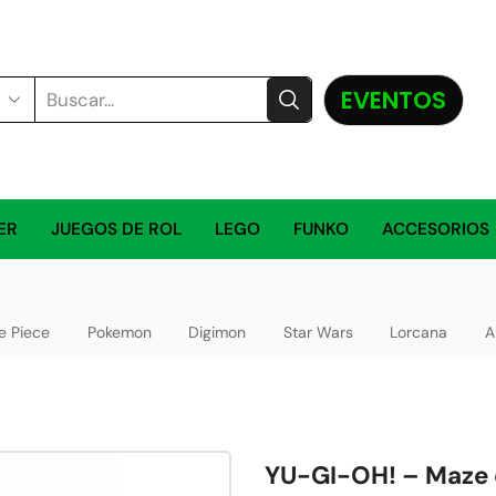
EVENTOS
ER
JUEGOS DE ROL
LEGO
FUNKO
ACCESORIOS
e Piece
Pokemon
Digimon
Star Wars
Lorcana
A
YU-GI-OH! – Maze o