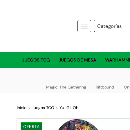
JUEGOS TCG
JUEGOS DE MESA
WARHAMM
Magic: The Gathering
Riftbound
On
Inicio
Juegos TCG
Yu-Gi-Oh!
OFERTA