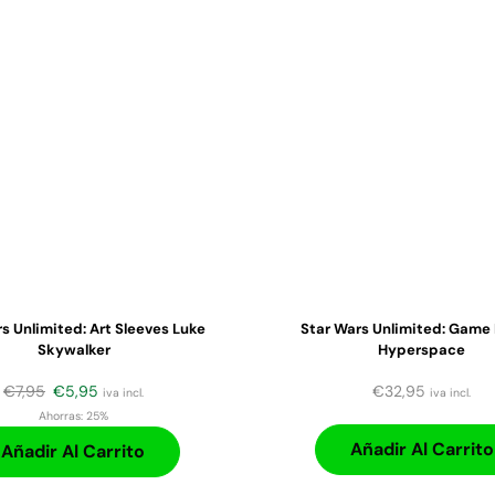
s Unlimited: Art Sleeves Luke
Star Wars Unlimited: Game
Skywalker
Hyperspace
€
7,95
€
5,95
€
32,95
iva incl.
iva incl.
Ahorras:
25%
Añadir Al Carrito
Añadir Al Carrito