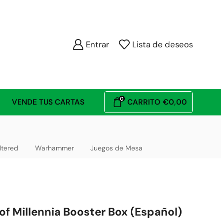
Entrar
Lista de deseos
0
VENDE TUS CARTAS
CARRITO
€
0,00
ltered
Warhammer
Juegos de Mesa
f Millennia Booster Box (Español)