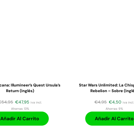
cana: Illumineer’s Quest Ursula’s
Star Wars Unlimited: La Chis
Return (Inglés)
Rebelion – Sobre (ingl
€
54,95
€
47,95
€
4,95
€
4,50
iva incl.
iva incl.
Ahorras:
13%
Ahorras:
9%
Añadir Al Carrito
Añadir Al Carrito