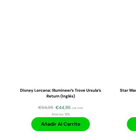
Disney Lorcana: Illumineer’s Trove Ursula’s
Star War
Return (Inglés)
€
54,95
€
44,95
iva incl.
Ahorras:
18%
Añadir Al Carrito