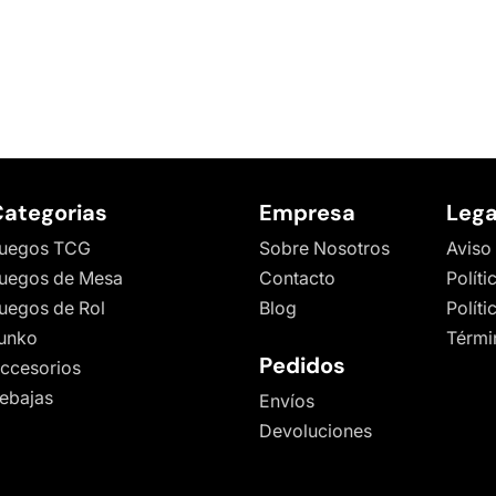
ategorias
Empresa
Lega
uegos TCG
Sobre Nosotros
Aviso
uegos de Mesa
Contacto
Políti
uegos de Rol
Blog
Polít
unko
Térmi
Pedidos
ccesorios
ebajas
Envíos
Devoluciones