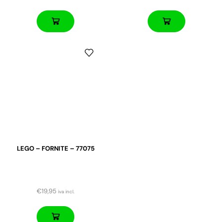
LEGO – FORNITE – 77075
€
19,95
iva incl.