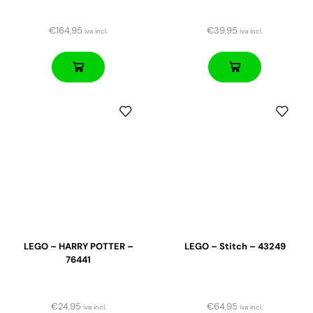
€
164,95
€
39,95
iva incl.
iva incl.
LEGO – HARRY POTTER –
LEGO – Stitch – 43249
76441
€
24,95
€
64,95
iva incl.
iva incl.